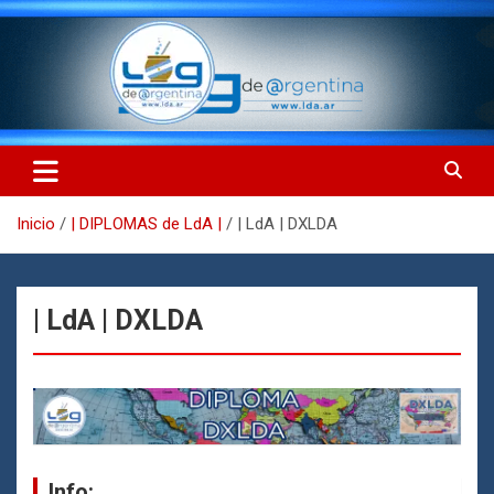
Saltar
al
contenido
LdA (Log de Argentina)
LdA (Log de Argentina)
Inicio
| DIPLOMAS de LdA |
| LdA | DXLDA
| LdA | DXLDA
Info: