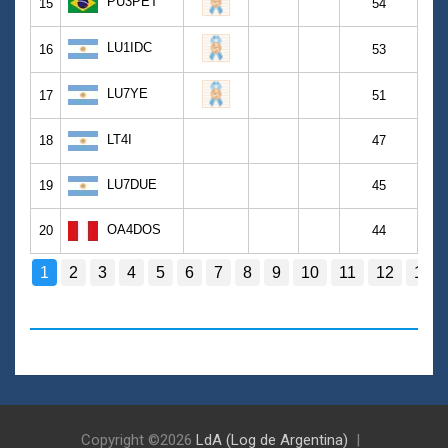
Copyright ©2026
LdA (Log de Argentina)