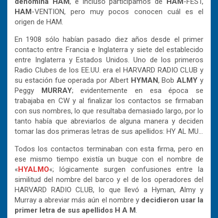
denomina HAM
, e incluso participamos de
HAM
-FEST,
HAM
-VENTION, pero muy pocos conocen cuál es el
origen de HAM.
En 1908 sólo habían pasado diez años desde el primer
contacto entre Francia e Inglaterra y siete del establecido
entre Inglaterra y Estados Unidos. Uno de los primeros
Radio Clubes de los EE.UU. era el HARVARD RADIO CLUB y
su estación fue operada por Albert
HYMAN
, Bob
ALMY
y
Peggy
MURRAY
; evidentemente en esa época se
trabajaba en CW y al finalizar los contactos se firmaban
con sus nombres, lo que resultaba demasiado largo, por lo
tanto había que abreviarlos de alguna manera y deciden
tomar las dos primeras letras de sus apellidos: HY AL MU…
Todos los contactos terminaban con esta firma, pero en
ese mismo tiempo existía un buque con el nombre de
«
HYALMO
«; lógicamente surgen confusiones entre la
similitud del nombre del barco y el de los operadores del
HARVARD RADIO CLUB, lo que llevó a Hyman, Almy y
Murray a abreviar más aún el nombre y
decidieron usar la
primer letra de sus apellidos H A M
.