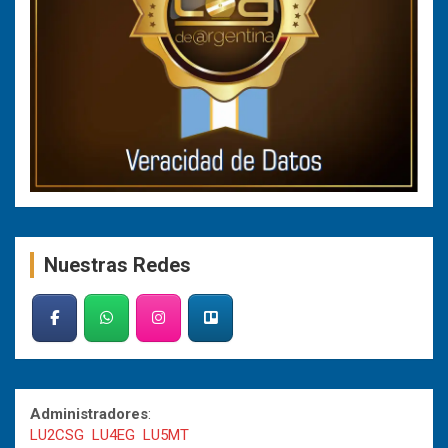
Nuestras Redes
Administradores
:
LU2CSG
LU4EG
LU5MT