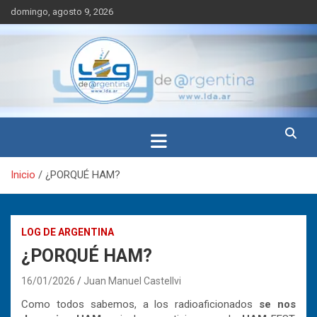
Saltar
domingo, agosto 9, 2026
al
contenido
LdA (Log de Argentina)
LdA (Log de Argentina)
Inicio
¿PORQUÉ HAM?
LOG DE ARGENTINA
¿PORQUÉ HAM?
16/01/2026
Juan Manuel Castellvi
Como todos sabemos, a los radioaficionados
se nos