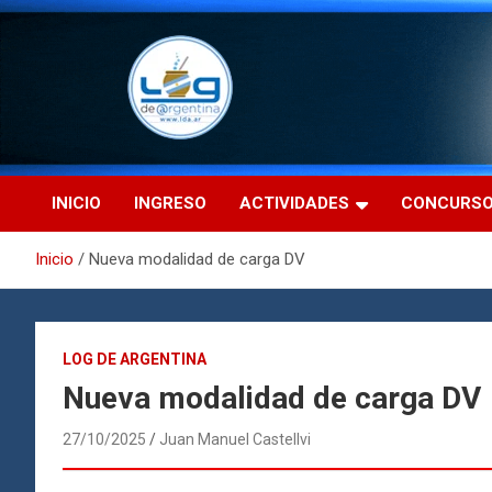
Saltar
al
contenido
LdA (Log de Argentina)
LdA (Log de Argentina)
INICIO
INGRESO
ACTIVIDADES
CONCURS
Inicio
Nueva modalidad de carga DV
LOG DE ARGENTINA
Nueva modalidad de carga DV
27/10/2025
Juan Manuel Castellvi