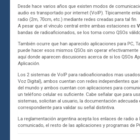
Desde hace varios años que existen modos de comunicación
audio es transportado por internet (VoIP). Típicamente en
radio (2m, 70cm, etc.) mediante redes creadas para tal fin.
A pesar que el vínculo central entre ambas estaciones es
V
bandas de radioaficionados, se los toma como QSOs válid
También ocurre que han aparecido aplicaciones para PC, Tab
puede hacer esos mismos QSOs sin operar efectivamente co
aquí donde aparecen discusiones acerca de si los QSOs Ap
Aplicación.
Los 2 sistemas de VoIP para radioaficionados mas usado
Voz Digital), ambos cuentan con redes independientes que 
del mundo y ambos cuentan con aplicaciones para comunica
un teléfono celular es suficiente. Cabe señalar que para us
sistemas, solicitan al usuario, la documentación adecuada e
correspondiente para validar su señal distintiva.
La reglamentación argentina acepta los enlaces de radio a I
comunicado, el resto de las aplicaciones y programas de 