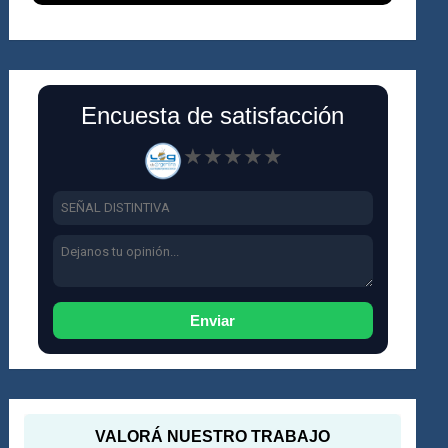
Encuesta de satisfacción
★
★
★
★
★
Enviar