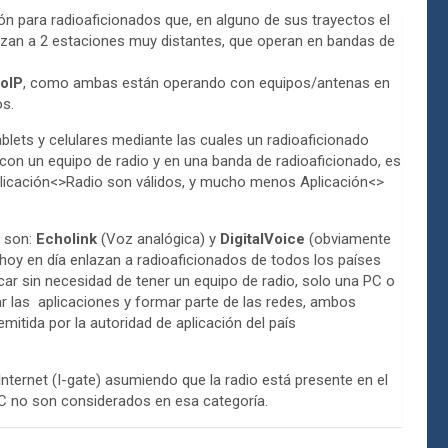
 para radioaficionados que, en alguno de sus trayectos el
lazan a 2 estaciones muy distantes, que operan en bandas de
oIP
, como ambas están operando con equipos/antenas en
os.
lets y celulares mediante las cuales un radioaficionado
n un equipo de radio y en una banda de radioaficionado, es
licación<>Radio son válidos, y mucho menos Aplicación<>
s son:
Echolink
(Voz analógica) y
DigitalVoice
(obviamente
hoy en día enlazan a radioaficionados de todos los países
r sin necesidad de tener un equipo de radio, solo una PC o
ar las aplicaciones y formar parte de las redes, ambos
mitida por la autoridad de aplicación del país
nternet (I-gate) asumiendo que la radio está presente en el
PC no son considerados en esa categoría.