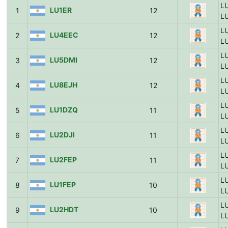
L
LU1ER
1
12
L
L
LU4EEC
2
12
L
L
LU5DMI
3
12
L
L
LU8EJH
4
12
L
L
LU1DZQ
5
11
L
L
LU2DJI
6
11
L
L
LU2FEP
7
11
L
L
LU1FEP
8
10
L
L
LU2HDT
9
10
L