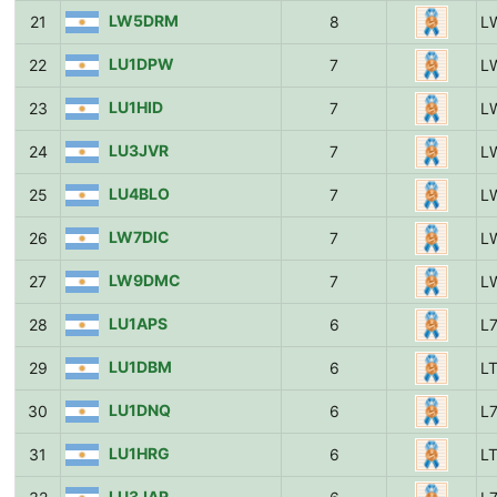
LW5DRM
21
8
L
LU1DPW
22
7
L
LU1HID
23
7
L
LU3JVR
24
7
L
LU4BLO
25
7
L
LW7DIC
26
7
L
LW9DMC
27
7
L
LU1APS
28
6
L
LU1DBM
29
6
L
LU1DNQ
30
6
L
LU1HRG
31
6
L
LU3JAR