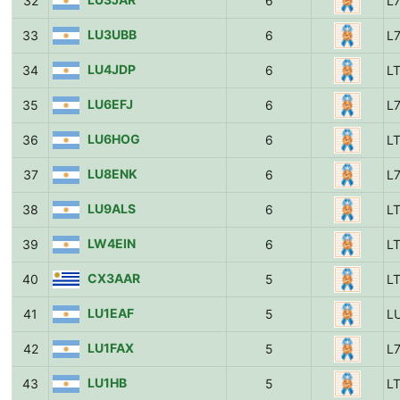
32
6
L
LU3UBB
33
6
L
LU4JDP
34
6
L
LU6EFJ
35
6
L
LU6HOG
36
6
L
LU8ENK
37
6
L
LU9ALS
38
6
L
LW4EIN
39
6
L
CX3AAR
40
5
L
LU1EAF
41
5
L
LU1FAX
42
5
L
LU1HB
43
5
L