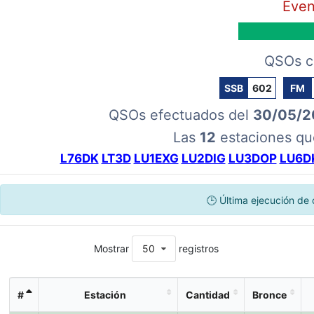
Even
QSOs c
SSB
602
FM
QSOs efectuados del
30/05/2
Las
12
estaciones que
L76DK
LT3D
LU1EXG
LU2DIG
LU3DOP
LU6D
🕒 Última ejecución de 
Mostrar
50
registros
#
Estación
Cantidad
Bronce