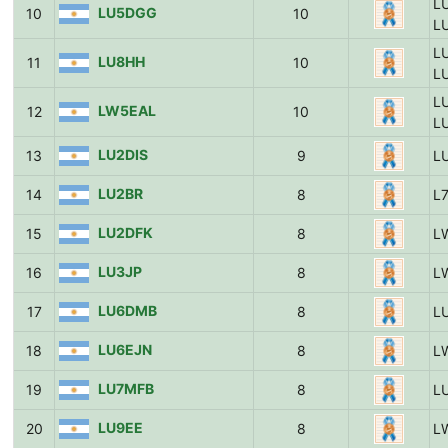
L
LU5DGG
10
10
L
L
LU8HH
11
10
L
L
LW5EAL
12
10
L
LU2DIS
13
9
L
LU2BR
14
8
L
LU2DFK
15
8
L
LU3JP
16
8
L
LU6DMB
17
8
L
LU6EJN
18
8
L
LU7MFB
19
8
L
LU9EE
20
8
L