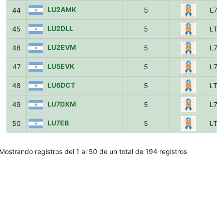
LU2AMK
44
5
L
LU2DLL
45
5
L
LU2EVM
46
5
L
LU5EVK
47
5
L
LU6DCT
48
5
L
LU7DXM
49
5
L
LU7EB
50
5
L
Mostrando registros del 1 al 50 de un total de 194 registros