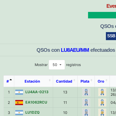
Even
QSOs 
SSB
QSOs con
LU8AEU/MM
efectuados
Mostrar
50
registros
#
Estación
Cantidad
Plata
Oro
13/
LU4AA-0213
1
13
26
EA1062RCU
2
11
04/
LU1DZQ
3
10
13/