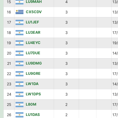
LU9MAH
15
4
13/
CX5CDV
16
3
13
LU1JEF
17
3
13/
LU3EAR
18
3
17/
LU4EYC
19
3
19/
LU7DUE
20
3
14/
LU9DMG
21
3
13/
LU9GRE
22
3
17/
LW1DA
23
3
14/
LW1DPS
24
3
13
L80M
25
2
17/
LU1DAS
26
2
17/