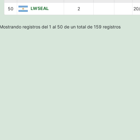
LW5EAL
50
2
20/
Mostrando registros del 1 al 50 de un total de 159 registros