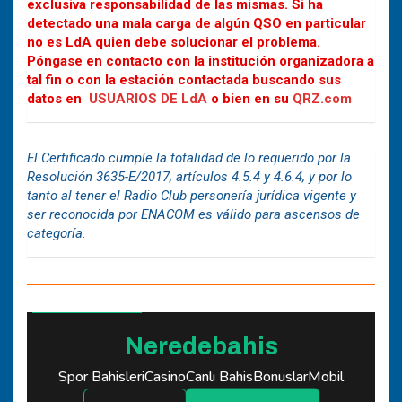
exclusiva responsabilidad de las mismas. Si ha
detectado una mala carga de algún QSO en particular
no es LdA quien debe solucionar el problema.
Póngase en contacto con la institución organizadora a
tal fin o con la estación contactada buscando sus
datos en
USUARIOS DE LdA
o bien en su
QRZ.com
El Certificado cumple la totalidad de lo requerido por la
Resolución 3635-E/2017, artículos 4.5.4 y 4.6.4, y por lo
tanto al tener el Radio Club personería jurídica vigente y
ser reconocida por ENACOM es válido para ascensos de
categoría.