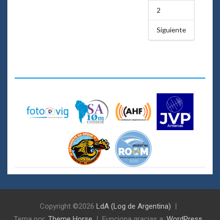
Copyright ©2026
LdA (Log de Argentina)
Tema por:
Theme Horse
Funciona gracias a:
WordPress