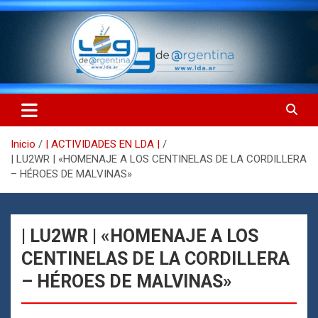
Saltar
al
contenido
LdA (Log de Argentina)
LdA (Log de Argentina)
Inicio
| ACTIVIDADES EN LDA |
| LU2WR | «HOMENAJE A LOS CENTINELAS DE LA CORDILLERA
– HÉROES DE MALVINAS»
| LU2WR | «HOMENAJE A LOS
CENTINELAS DE LA CORDILLERA
– HÉROES DE MALVINAS»