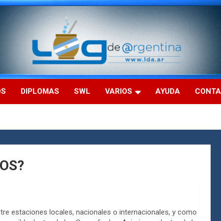
OS
DIPLOMAS
SWL
VARIOS
AYUDA
CONT
OS?
re estaciones locales, nacionales o internacionales, y como