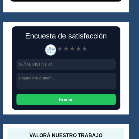
Encuesta de satisfacción
★
★
★
★
★
Enviar