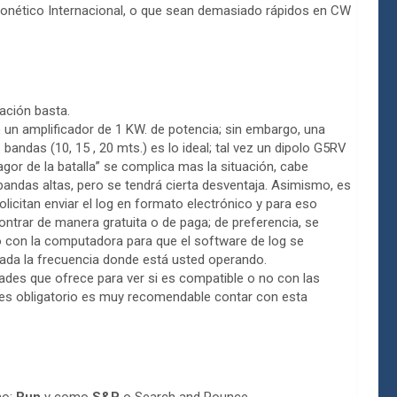
onético Internacional, o que sean demasiado rápidos en CW
ación basta.
o un amplificador de 1 KW. de potencia; sin embargo, una
andas (10, 15 , 20 mts.) es lo ideal; tal vez un dipolo G5RV
agor de la batalla” se complica mas la situación, cabe
andas altas, pero se tendrá cierta desventaja. Asimismo, es
icitan enviar el log en formato electrónico y para eso
ntrar de manera gratuita o de paga; de preferencia, se
o con la computadora para que el software de log se
ada la frecuencia donde está usted operando.
dades que ofrece para ver si es compatible o no con las
 es obligatorio es muy recomendable contar con esta