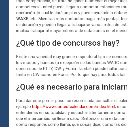
toda competencia, se trata de ganar u obtener el mejor luga
competencia usted puede llegar a contactar estaciones rara
operación, lo cual le dará un plus y puede ayudarle a obt
WAXE
, etc. Mientras más contactos haga, más puntaje te
de duración y pueden llegar a trabajarse varios miles de e
implica trabajar al mayor número de estaciones en el menor
¿Qué tipo de concursos hay?
Existe una variedad muy grande respecto al tipo de concurs
los modos y bandas (a excepción de las bandas WARC dond
concursos de RTTY, CW, y Fonía. También puede hallar con
tanto en CW como en Fonía. Por lo que hay para todos los 
¿Qué es necesario para inicia
Para dar este primer paso, se recomienda consultar el cal
ejemplo
https://www.contestcalendar.com/index.html
, esco
entenderlas en su totalidad y escuchar atentamente cómo s
que el intercambio se lleva a cabo. Sintonizar una estación 
cómo responde, cómo llama, que cosas dice, cómo las dic