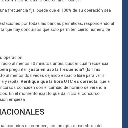
mo:
Run
y como
S&P
o Search and Pounce.
 una frecuencia fija; puede que el 100% de su operación sea
estaciones por todas las bandas permitidas, respondiendo al
nta que hay concursos que solo permiten cierto número de
su operación.
 radio al menos 10 minutos antes, buscar cual frecuencia
eberá preguntar
¿está en uso la frecuencia?
(
Is This
to al menos dos veces dejando espacio libre para ver si
le y repita.
Verifique que la hora UTC es correcta
, que el
concursos coinciden con el cambio de horario de verano a
bios. En el momento exacto que da inicio el concurso
sión empieza.
NACIONALES
ioaficionados se conocen, son amigos o miembros del