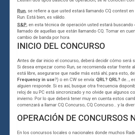
Existen dos tipos básicos de operación, se le conocen co
Run
, se refiere a que usted estará llamando CQ contest en
Run. Está bien, es válido.
S&P
, en esta técnica de operación usted estará buscando 
llamado de aquellas que están llamando CQ. Tomar en cue
cambio de banda por hora.
INICIO DEL CONCURSO
Antes de dar inicio el concurso, deberá decidir cómo será 
Si desea empezar como Run, se recomienda estar frente al
está libre, asegurarse que nadie más está ahí; para esto, d
Frequency in use
?) o en CW se envía:
QRL? QRL?
de…, es
alguien responde. Si es así, busque otra frecuencia disponib
reloj de su PC está sincronizado y no olvide que algunos 
invierno. Por lo que deberá tener muy en cuenta estos cam
comenzará a llamar CQ Concurso, CQ Concurso… y la diver
OPERACIÓN DE CONCURSOS 
En los concursos locales o nacionales donde muchos Rad