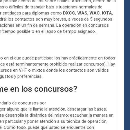
r posible dentro de los Score finales. Asimismo, dentro de la
s o difíciles de trabajar bajo situaciones normales de
ener entidades para diplomas como
DXCC
,
WAS
,
WAC
,
IOTA
,
ndrá; los contactos son muy breves, a veces de 5 segundos
staciones en un fin de semana. La operación en concursos
 tiempo posible o en el lapso de tiempo asignado.
o en el que puede participar, los hay prácticamente en todos
e está terminantemente prohibido realizar concursos). Hay
cursos en VHF o mixtos donde los contactos son válidos
gustos y preferencias.
rme en los concursos?
endario de concursos por
ger alguno que le llame la atención, descargar las bases,
e desarrolla la dinámica del mismo; escuchar la manera en
en particular y poner atención a su técnica de operación,
e. Como todo, puede que usted se encuentre con