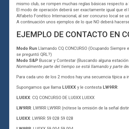
mismo club, se rompen muchas reglas básicas respecto a 
El modo de operación deberá ser exactamente igual que el l
Alfabeto Fonético Internacional, al ser concurso local se u
A continuación unos ejemplos de lo que NO deberá hacerse
EJEMPLO DE CONTACTO EN 
Modo Run
Llamando CQ CONCURSO (Ocupando Siempre en la
se preguntó QRL?)
Modo S&P
Buscar y Contestar (Buscando alguna estación 
Normalmente parte del tiempo se está llamando y parte del
Para cada uno de los 2 modos hay una secuencia típica a in
Supongamos que llama
LU0XX
y le contesta
LW9RR
:
LU0XX
: CQ CONCURSO DE LU0XX LU0XX
LW9RR
: LW9RR LW9RR (nótese la omisión de la señal distin
LU0XX
: LW9RR 59 028 59 028
LW9RR
: LU0XX 59 004 59 004