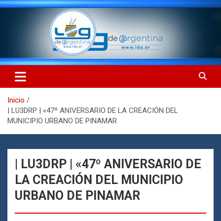
Saltar
al
contenido
LdA (Log de Argentina)
LdA (Log de Argentina)
Inicio
| LU3DRP | «47º ANIVERSARIO DE LA CREACIÓN DEL
MUNICIPIO URBANO DE PINAMAR
| LU3DRP | «47º ANIVERSARIO DE
LA CREACIÓN DEL MUNICIPIO
URBANO DE PINAMAR