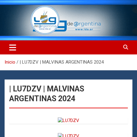
Saltar
al
contenido
LdA (Log de Argentina)
LdA (Log de Argentina)
Inicio
| LU7DZV | MALVINAS ARGENTINAS 2024
| LU7DZV | MALVINAS
ARGENTINAS 2024