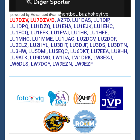
powered by Advanced iFrame
LU7DZV
,
LU7DZV/D
, AZ7D, LU1DAS, LU1DIP,
LU1DPQ, LU1DZQ, LU1EHA, LU1EJK, LU1EHC,
LU1FCQ, LU1FFK, LU1FVJ, LU1HB, LU1HFE,
LU1MHC, LU1MME, LU1UAC, LU2DGV, LU2DOF,
LU2ELZ, LU2HYL, LU3DIT, LU3DJF, LU3DS, LU3DTN,
LU3HW, LU5DMI, LU5EQC, LU6DKT, LU7EEA, LU8HH,
LU9ATK, LU9DMG, LW1DA, LW1DRK, LW3EXJ,
LW6DLS, LW7DGY, LW9EZN, LW9EZF