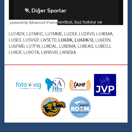
powered by Advanced iFrame
LU1ADX, LU1MHC, LU1MME, LU2XX, LU2XVD, LU4EMA,
LU5ES, LU5VGP, LW5ETD,
LU6DK, LU6DK/O,
LU6EEN,
LU6FMD, LU7FW, LU8DAL, LU8DMA, LU8EAQ, LU8EOJ,
LU9EIF, LU9OTA, LW9DVR, LW9EBA