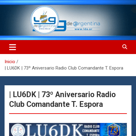
Saltar
al
contenido
LdA (Log de Argentina)
LdA (Log de Argentina)
Inicio
| LU6DK | 73º Aniversario Radio Club Comandante T. Espora
| LU6DK | 73º Aniversario Radio
Club Comandante T. Espora